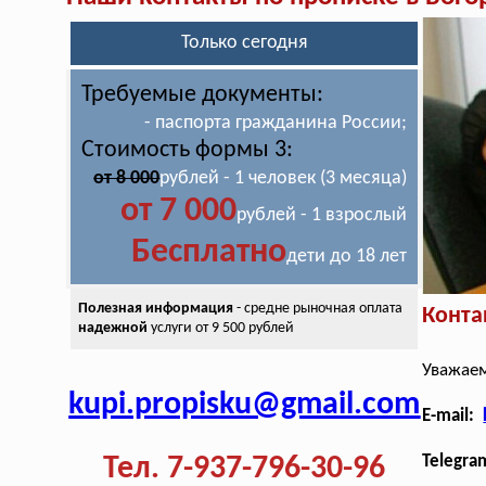
Только сегодня
Требуемые документы:
- паспорта гражданина России;
Стоимость формы 3:
от 8 000
рублей - 1 человек (3 месяца)
от 7 000
рублей - 1 взрослый
Бесплатно
дети до 18 лет
Полезная информация
- средне рыночная оплата
Конта
надежной
услуги от 9 500 рублей
Уважаем
kupi.propisku@gmail.com
E-mail:
Тел. 7-937-796-30-96
Telegra